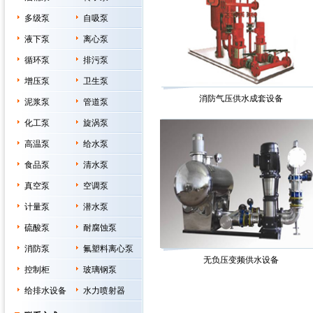
多级泵
自吸泵
液下泵
离心泵
循环泵
排污泵
增压泵
卫生泵
消防气压供水成套设备
泥浆泵
管道泵
化工泵
旋涡泵
高温泵
给水泵
食品泵
清水泵
真空泵
空调泵
计量泵
潜水泵
硫酸泵
耐腐蚀泵
消防泵
氟塑料离心泵
无负压变频供水设备
控制柜
玻璃钢泵
给排水设备
水力喷射器