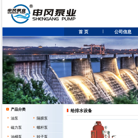
首 页
公司信息
产品分类
给排水设备
油泵
隔膜泵
磁力泵
螺杆泵
油桶泵
转子泵